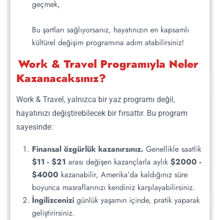
geçmek,
Sıkça Sorulan Sorular
Bu şartları sağlıyorsanız, hayatınızın en kapsamlı
kültürel değişim programına adım atabilirsiniz!
Work & Travel Programıyla Neler
Kazanacaksınız?
Work And Travel Hangi Ülkelerde Var?
Work & Travel, yalnızca bir yaz programı değil,
Work and Travel çoğunlukla Amerika'da
hayatınızı değiştirebilecek bir fırsattır. Bu program
yapılmaktadır. Benzer programlar Avustralya,
sayesinde:
Kanada ve bazı Avrupa ülkelerinde de
Finansal özgürlük kazanırsınız.
Genellikle saatlik
yapılmaktadır.
$11 - $21
arası değişen kazançlarla aylık
$2000 -
$4000
kazanabilir, Amerika’da kaldığınız süre
boyunca masraflarınızı kendiniz karşılayabilirsiniz.
Work And Travel Hangi Aylarda Yapılır?
İngilizcenizi
günlük yaşamın içinde, pratik yaparak
geliştirirsiniz.