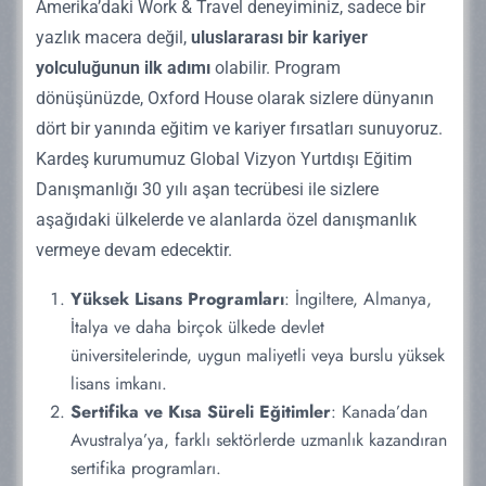
Work and Travel Şirketlerinin
Amerika’daki Work & Travel deneyiminiz, sadece bir
İstanbul Merkez Ofis: İstiklal Caddesi Kallavi Sokak
Sağladığı Avantajlar
yazlık macera değil,
uluslararası bir kariyer
No:1 Leon Apartmanı Kat 3-4 Beyoğlu İstanbul 34430
yolculuğunun ilk adımı
olabilir. Program
Türkiye ( St. Antuan Katolik Kilisesi Karşısı )
Work and travel şirketlerinin sağlamış olduğu birçok
dönüşünüzde, Oxford House olarak sizlere dünyanın
avantaj mevcuttur. Bu avantajlar öğrencilere pek çok
BİZİ TAKİP EDİN:
dört bir yanında eğitim ve kariyer fırsatları sunuyoruz.
konuda ayrıcalık sağlamaktadır. Work and travel
şirketlerinin sağlamış olduğu bu avantajlara göz
Kardeş kurumumuz Global Vizyon Yurtdışı Eğitim
gezdirmek gerekirse;
Danışmanlığı 30 yılı aşan tecrübesi ile sizlere
aşağıdaki ülkelerde ve alanlarda özel danışmanlık
Work and Travel şirketleri, öğrencilere Amerika
vermeye devam edecektir.
Hızlı Linkler
gibi ülkelerde yasal olarak çalışma izni
sağlayarak, öğrencilere yasal olarak çalışma
Yüksek Lisans Programları
: İngiltere, Almanya,
fırsatı sunar.
İtalya ve daha birçok ülkede devlet
WAT ile Hangi İşlerde Çalışılabilir
Şirketler, öğrencilerin çalışma alanlarına uygun
üniversitelerinde, uygun maliyetli veya burslu yüksek
Amerika’da Maaşlı Staj
iş bulmalarını sağladığından, öğrenciler
lisans imkanı.
WAT Şartları Nelerdir?
geçimlerini sağlamak için iş aramak zorunda
Sertifika ve Kısa Süreli Eğitimler
: Kanada’dan
kalmazlar.
Avustralya’ya, farklı sektörlerde uzmanlık kazandıran
WAT Sağlık Sigortası
sertifika programları.
Çoğu şirket, öğrencilere uygun fiyatlarla
WAT için Gerekli Belgeler