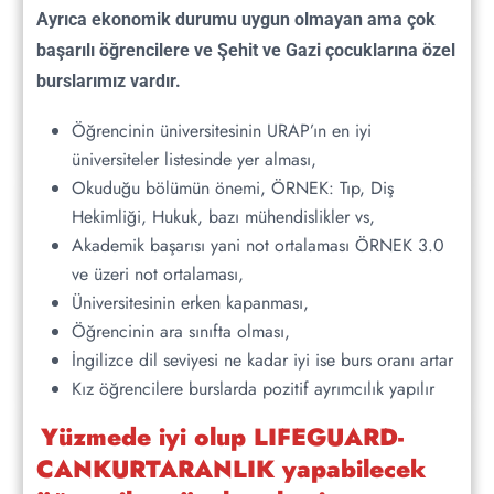
Ayrıca ekonomik durumu uygun olmayan ama çok
başarılı öğrencilere ve Şehit ve Gazi çocuklarına özel
1. Adım
burslarımız vardır.
Program Başvurusu ve İş Seçimi
Öğrencinin üniversitesinin URAP’ın en iyi
üniversiteler listesinde yer alması,
Okuduğu bölümün önemi, ÖRNEK: Tıp, Diş
Hekimliği, Hukuk, bazı mühendislikler vs,
Akademik başarısı yani not ortalaması ÖRNEK 3.0
ve üzeri not ortalaması,
2. Adım
Üniversitesinin erken kapanması,
Öğrencinin ara sınıfta olması,
Amerika Vize Başvuru Süreci
İngilizce dil seviyesi ne kadar iyi ise burs oranı artar
Kız öğrencilere burslarda pozitif ayrımcılık yapılır
Yüzmede iyi olup LIFEGUARD-
CANKURTARANLIK yapabilecek