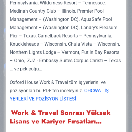
0 535 643 31 81
Pennsylvania, Wilderness Resort – Tennessee,
geçirebilme ve aynı zamanda geçimlerini sağlama
Medinah Country Club – Illinois, Premier Pool
fırsatı sunan, eğitim odaklı ve kültürel değişim
Management – (Washington DC), AquaSafe Pool
programları organize eden profesyonel kuruluşlardır.
Management – (Washington DC), Landry’s Pleasure
Bu kuruluşlar, öğrencilere yasal çalışma izinleri
Bize 7/24 e-posta gönderin:
Pier – Texas, Camelback Resorts – Pennsylvania,
sağlayarak, konaklama ve iş bulma süreçlerinde
info@oxfordhousecollege.com
yardımcı olurlar. Aynı zamanda work and travel
Knuckleheads – Wisconsin, Chula Vista – Wisconsin,
şirketleri, genellikle belirli iş sektörlerinde (örneğin,
Northern Lights Lodge – Vermont, Put In Bay Resorts
restoranlar, eğlence parkları, oteller) öğrencilere
– Ohio, ZJZ - Embassy Suites Corpus Christi – Texas
geçici iş imkanları sunar. Aynı zamanda bu work and
Lokasyonumuz:
… ve pek çoğu…
Beyoğlu/İstanbul 34430 Türkiye
travel şirketleri, öğrencilerin yerleşim ve yaşam
masraflarını kolayca karşılayabilmesi için maaşlar ve
Oxford House Work & Travel tüm iş yerlerini ve
çalışma saatleri hakkında da rehberlik ederler. Bu
pozisyonları bu PDF'ten inceleyiniz.
OHCWAT İŞ
yüzden de öğrenciler bu süreçte oldukça kolaylık
YERLERİ VE POZİSYON LİSTESİ
elde etmiş olurlar. Sonuç olarak, Work and Travel
şirketleri, öğrencilere kariyerlerini şekillendirmeye
Work & Travel Sonrası Yüksek
yönelik önemli bir adım atma fırsatı sunar.
Lisans ve Kariyer Fırsatları…