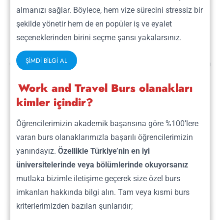
almanızı sağlar. Böylece, hem vize sürecini stressiz bir
Adım Adım
şekilde yönetir hem de en popüler iş ve eyalet
Work & Travel
seçeneklerinden birini seçme şansı yakalarsınız.
ŞİMDİ BİLGİ AL
Oxford House Work and Travel programı ile Amerika maceranızın
ilk adımını attınız. Peki, Amerika’ya gidene kadar sizi neler
Work and Travel Burs olanakları
bekliyor? Yanda Work and Travel programına başvurduğunuz
kimler içindir?
günden itibaren adım adım yapacaklarınızı bulabilirsiniz.
Unutmayın, tüm bunları ne kadar kısa sürede ve eksiksiz bir
Öğrencilerimizin akademik başarısına göre %100’lere
biçimde yaparsanız programınız bir o kadar rahat ve sorunsuz
varan burs olanaklarımızla başarılı öğrencilerimizin
geçer.
Bol şanslar!
yanındayız.
Özellikle Türkiye’nin en iyi
üniversitelerinde veya bölümlerinde okuyorsanız
mutlaka bizimle iletişime geçerek size özel burs
imkanları hakkında bilgi alın. Tam veya kısmi burs
kriterlerimizden bazıları şunlarıdır;