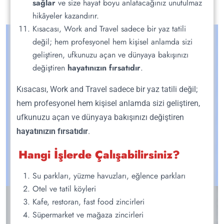
sağlar
ve size hayat boyu anlatacağınız unutulmaz
hikâyeler kazandırır.
Kısacası, Work and Travel sadece bir yaz tatili
değil; hem profesyonel hem kişisel anlamda sizi
geliştiren, ufkunuzu açan ve dünyaya bakışınızı
değiştiren
hayatınızın fırsatıdır
.
Kısacası, Work and Travel sadece bir yaz tatili değil;
Hey Üniversiteliler !
hem profesyonel hem kişisel anlamda sizi geliştiren,
ufkunuzu açan ve dünyaya bakışınızı değiştiren
Amerika'da Work & Travel Seni Bekliyor
hayatınızın fırsatıdır
.
Hangi İşlerde Çalışabilirsiniz?
ŞIMDI BAŞVUR
Su parkları, yüzme havuzları, eğlence parkları
Otel ve tatil köyleri
Kafe, restoran, fast food zincirleri
Süpermarket ve mağaza zincirleri