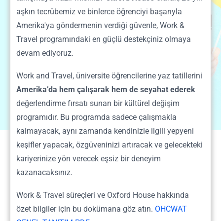
Amerika'da Work&Travel
aşkın tecrübemiz ve binlerce öğrenciyi başarıyla
Özel Bursları Seni Bekliyor !
Amerika'ya göndermenin verdiği güvenle, Work &
Travel programındaki en güçlü destekçiniz olmaya
10 Kişiye
90 Kişiye
devam ediyoruz.
Kısmi Burs
Tam Burs
Work and Travel, üniversite öğrencilerine yaz tatillerini
Amerika’da hem çalışarak hem de seyahat ederek
ŞİMDİ BAŞVUR
değerlendirme fırsatı sunan bir kültürel değişim
programıdır. Bu programda sadece çalışmakla
kalmayacak, aynı zamanda kendinizle ilgili yepyeni
keşifler yapacak, özgüveninizi artıracak ve gelecekteki
1500
+
kariyerinize yön verecek eşsiz bir deneyim
kazanacaksınız.
2027 Alınacak
Başvuru
Work & Travel süreçleri ve Oxford House hakkında
özet bilgiler için bu dokümana göz atın.
OHCWAT