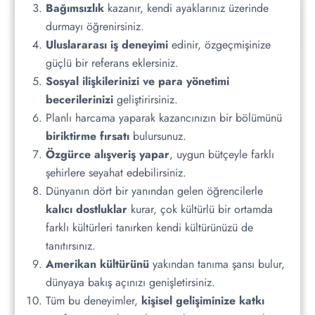
Bağımsızlık
kazanır, kendi ayaklarınız üzerinde
Work And Travel’a Kaç Kez Gidilebilir?
durmayı öğrenirsiniz.
Uluslararası iş deneyimi
edinir, özgeçmişinize
güçlü bir referans eklersiniz.
Sosyal ilişkilerinizi ve para yönetimi
becerilerinizi
geliştirirsiniz.
Planlı harcama yaparak kazancınızın bir bölümünü
biriktirme fırsatı
bulursunuz.
Özgürce alışveriş yapar
, uygun bütçeyle farklı
şehirlere seyahat edebilirsiniz.
Dünyanın dört bir yanından gelen öğrencilerle
kalıcı dostluklar
kurar, çok kültürlü bir ortamda
farklı kültürleri tanırken kendi kültürünüzü de
tanıtırsınız.
Amerikan kültürünü
yakından tanıma şansı bulur,
dünyaya bakış açınızı genişletirsiniz.
Tüm bu deneyimler,
kişisel gelişiminize katkı