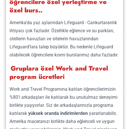
öğrencilere özel yerleştirme ve
3. Adım
özel burs..
Amerika’ya Gitmeden Önce
Amerika’da yaz aylarından Lifeguard - Cankurtaranlık
ihtiyacı çok fazladır. Özellikle eğlence ve su parkları,
otellerin havuzları ve sitelerin havuzlarından
Lifeguard’lara talep büyüktür. Bu nedenle Lifeguard
olabilecek öğrencilere kısmi burslarımız daha fazladır.
4. Adım
Gruplara özel Work and Travel
program ücretleri
İlk 2 Hafta Yapman Gerekenler
Work and Travel Programına katılan öğrencilerimizin
%80’i arkadaşları ile katılarak bu unutulmaz deneyimi
birlikte yaşıyorlar. Siz de arkadaşlarınızla programa
katılarak
yüksek oranda indirimlerden
yararlanabilir,
Amerika maceranızı birlikte daha eğlenceli ve uygun
5. Adım