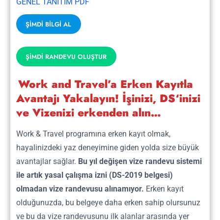
175
+
GENEL TANITIM PDF
Alternatif
İşyerlerimiz
ŞİMDİ BİLGİ AL
ŞİMDİ RANDEVU OLUŞTUR
1300
k
+
Work and Travel’a Erken Kayıtla
2026 Başvuru
Sayısı
Avantajı Yakalayın! İşinizi, DS‘inizi
ve Vizenizi erkenden alın…
27
+
Work & Travel programına erken kayıt olmak,
Yıllık
Deneyim
hayalinizdeki yaz deneyimine giden yolda size büyük
avantajlar sağlar.
Bu yıl değişen vize randevu sistemi
ile artık yasal çalışma izni (DS-2019 belgesi)
olmadan vize randevusu alınamıyor.
Erken kayıt
olduğunuzda, bu belgeye daha erken sahip olursunuz
ve bu da vize randevusunu ilk alanlar arasında yer