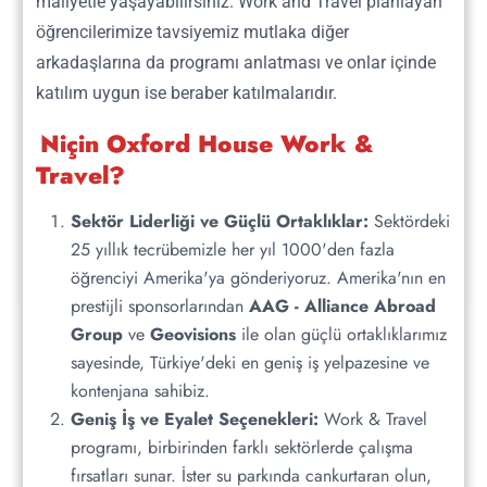
maliyetle yaşayabilirsiniz. Work and Travel planlayan
Amerika'da Çalışma Süreci
öğrencilerimize tavsiyemiz mutlaka diğer
arkadaşlarına da programı anlatması ve onlar içinde
katılım uygun ise beraber katılmalarıdır.
Niçin Oxford House Work &
Travel?
6. Adım
Sektör Liderliği ve Güçlü Ortaklıklar:
Sektördeki
Amerika'da Seyahat Süreci
25 yıllık tecrübemizle her yıl 1000'den fazla
öğrenciyi Amerika'ya gönderiyoruz. Amerika'nın en
prestijli sponsorlarından
AAG - Alliance Abroad
OXFORD HOUSE WAT
Group
ve
Geovisions
ile olan güçlü ortaklıklarımız
BİLGİLENDİRİCİ PDFLER
sayesinde, Türkiye'deki en geniş iş yelpazesine ve
kontenjana sahibiz.
Geniş İş ve Eyalet Seçenekleri:
Work & Travel
programı, birbirinden farklı sektörlerde çalışma
fırsatları sunar. İster su parkında cankurtaran olun,