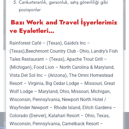
Cankurtaranlık, garsonluk, satış görevliliği gibi
pozisyonlar
Bazı Work and Travel İşyerlerimiz
ve Eyaletleri…
Rainforest Café – (Texas), Gaido’s Inc –
(Texas),Beechmont Country Club - Ohio, Landry’s Fish
Tales Restaurant – (Texas), Apache Trout Grill –
En İyi Work and Travel Şirketlerinden:
(Michigan), Food Lion – North Carolina & Maryland,
+
Oxford House
Vista Del Sol Inc – (Arizona), The Omni Homestead
Resort – Virginia, Big Cedar Lodge – Missouri, Great
Work and Travel Şirketleri
Wolf Lodge – Maryland, Ohio, Missouri, Michigan,
Nedir? WAT Şirketleri Ne İşe
Wisconsin, Pennsylvania, Newport North Hotel /
Wayfinder Newport – Rhode Island, Elitch Gardens –
Yarar?
Colorado (Denver), Kalahari Resort – Ohio, Texas,
Work and travel şirketleri, öğrencilere Amerika
Wisconsin, Pennsylvania, Camelback Resort –
Bizi istediğiniz zaman arayın:
Birleşik Devletleri gibi ülkelerde yaz tatillerini