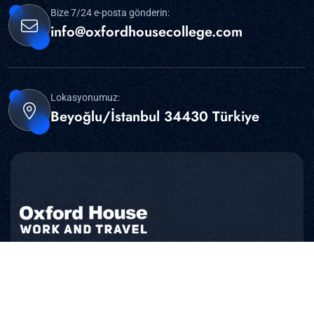
Bize 7/24 e-posta gönderin:
info@oxfordhousecollege.com
Lokasyonumuz:
Beyoğlu/İstanbul 34430 Türkiye
İstanbul Merkez Ofis: İstiklal Caddesi Kallavi Sokak
No:1 Leon Apartmanı Kat 3-4 Beyoğlu İstanbul 34430
Türkiye ( St. Antuan Katolik Kilisesi Karşısı )